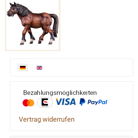
Sprache auswählen
Bezahlun
Vertrag widerrufen