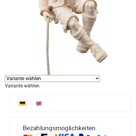
Variante wählen
Sprache auswählen
Bezahlun