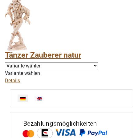
Tänzer Zauberer natur
Variante wählen
Details
Sprache auswählen
Bezahlun