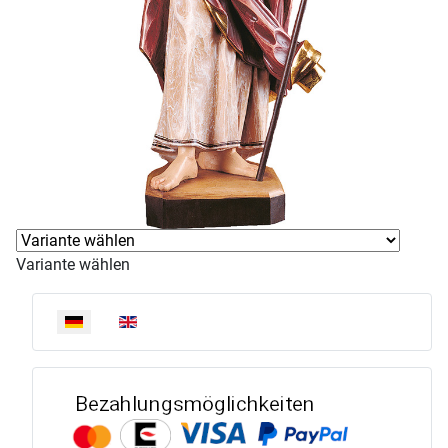
Variante wählen
Sprache auswählen
Bezahlun