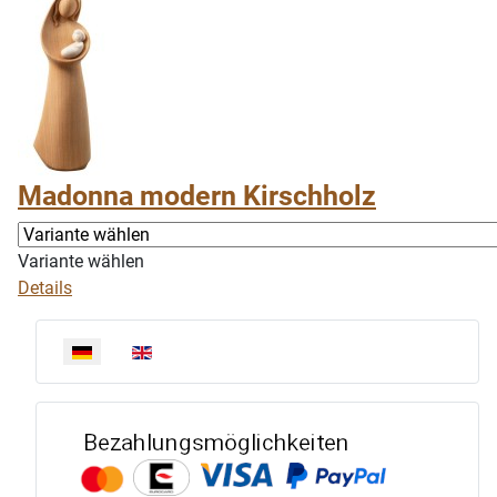
Madonna modern Kirschholz
Variante wählen
Details
Sprache auswählen
Bezahlun