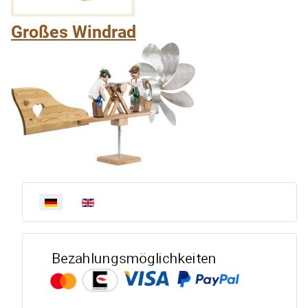
Großes Windrad
Sprache auswählen
Bezahlun