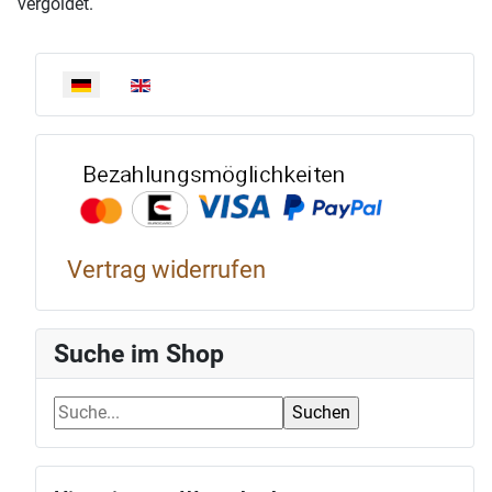
vergoldet.
Sprache auswählen
Bezahlun
Vertrag widerrufen
Suche im Shop