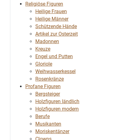
Religiöse Figuren
Heilige Frauen
Heilige Männer
Schützende Hände
Artikel zur Osterzeit
Madonnen
Kreuze
Engel und Putten
Gloriole
Weihwasserkessel
Rosenkränze
Profane Figuren
Bergsteiger
Holzfiguren ländlich
Holzfiguren modern
Berufe
Musikanten
Moriskentänzer
Clowns